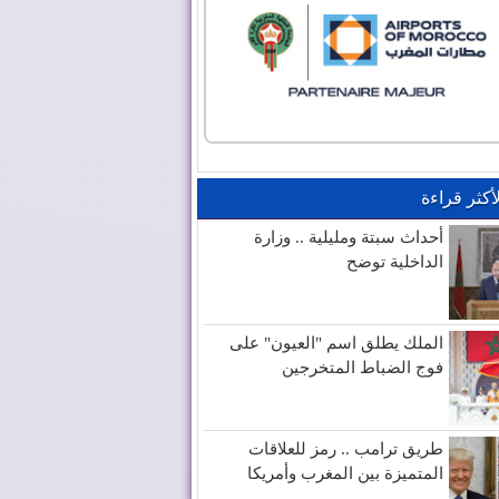
لأكثر قراءة
أحداث سبتة ومليلية .. وزارة
الداخلية توضح
الملك يطلق اسم "العيون" على
فوج الضباط المتخرجين
طريق ترامب .. رمز للعلاقات
المتميزة بين المغرب وأمريكا