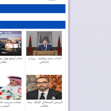
أحداث سبتة ومليلية .. وزارة
تختار أوطو هول موز
الداخلي...
لعلام...
الرئيس السنغالي للملك: بيننا
إشادة بحرينية بال
علاقات...
المغرب