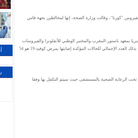
ات جديدة مصابة بفيروس "كورنا"، وقالت وزارة الصحة، إنها لمخالطين بجهة فاس
بريا بمعهد باستور-المغرب والمختبر الوطني للأنفلونزا والفيروسات
التنفسية بالمعهد الوطني للصحة بالرباط، ليكون بذلك العدد الإجمالي للحالات المؤكدة إصابتها بمرض كوفيد-19 هو 54
أ
ر
ا تحت الرعاية الصحية بالمستشفى حيث سيتم التكفل بها وفقا