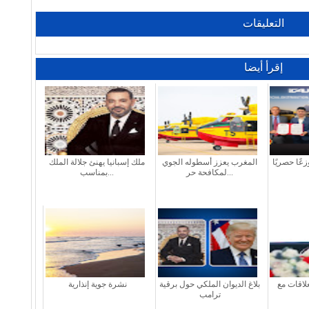
التعليقات
إقرأ أيضا
عًا حصريًا
المغرب يعزز أسطوله الجوي
ملك إسبانيا يهنئ جلالة الملك
لمكافحة حر...
بمناسب...
علاقات مع
بلاغ الديوان الملكي حول برقية
نشرة جوية إنذارية
ترامب