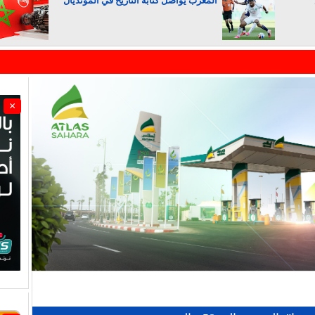
المغرب يواصل كتابة التاريخ في المونديال
الجزائر تستسلم لفرنسا
×