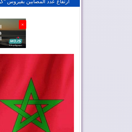
ارتفاع عدد المصابين بفيروس "كورونا"
×