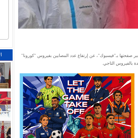
ا
 صفحتها بـ"فيسبوك"، عن إرتفاع عدد المصابين بفيروس "كورونا"