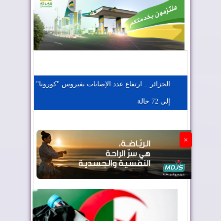
المغرب يعزز موقعه في صناعة الطيران
المغرب يجذب كبار المستثمرين
الجزائر .. ارتفاع عدد الإصابات بفيروس "كورونا"
إلى 72 حالة
الجزائر تستسلم لفرنسا
×