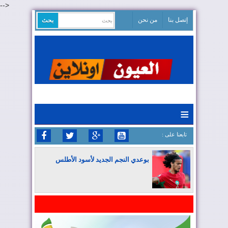
-->
إتصل بنا
من نحن
≡
: تابعنا على
بوعدي النجم الجديد لأسود الأطلس
المغرب يواصل كتابة التاريخ في المونديال